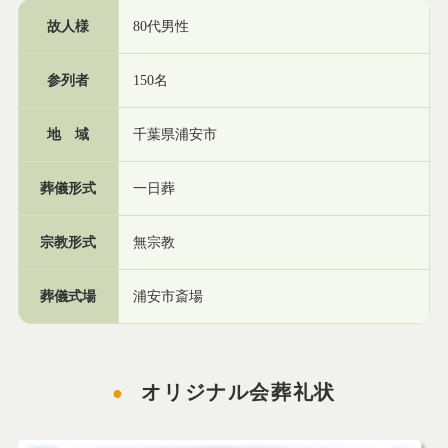
故人様
80代男性
参列者
150名
地 域
千葉県浦安市
葬儀形式
一日葬
宗教形式
無宗教
葬儀式場
浦安市斎場
オリジナル会葬礼状