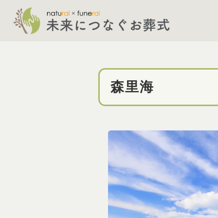
森里海 | ナチュラル×フュ
森里海