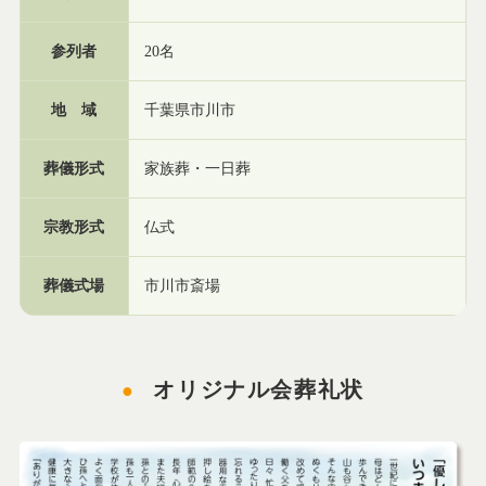
参列者
20名
地 域
千葉県市川市
葬儀形式
家族葬・一日葬
宗教形式
仏式
葬儀式場
市川市斎場
オリジナル会葬礼状