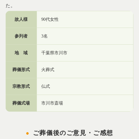
た。
故人様
90代女性
参列者
3名
地 域
千葉県市川市
葬儀形式
火葬式
宗教形式
仏式
葬儀式場
市川市斎場
ご葬儀後のご意見・ご感想